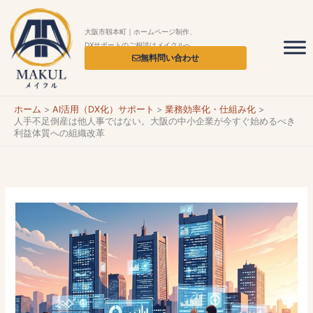
内
容
大阪市靱本町｜ホームページ制作、
を
DXサポートのご相談はメイクルへ
無料問い合わせ
ス
キ
ッ
ホーム
AI活用（DX化）サポート
業務効率化・仕組み化
プ
人手不足倒産は他人事ではない。大阪の中小企業が今すぐ始めるべき
利益体質への組織改革