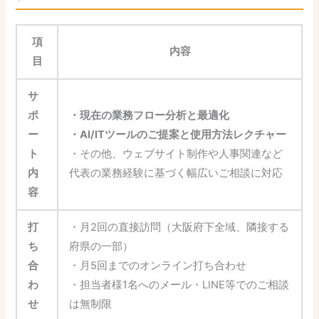
項
内容
目
サ
ポ
・現在の業務フロー分析と最適化
ー
・AI/ITツールのご提案と使用方法レクチャー
ト
・その他、ウェブサイト制作や人事関連など
内
代表の業務経験に基づく幅広いご相談に対応
容
打
・月2回の直接訪問（大阪府下全域、隣接する
ち
府県の一部）
合
・月5回までのオンライン打ち合わせ
わ
・担当者様1名へのメール・LINE等でのご相談
せ
は無制限