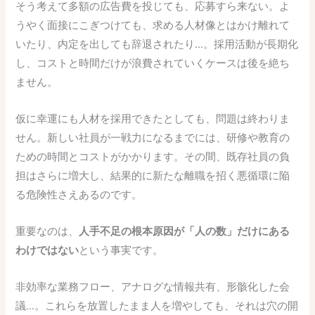
そう考えて多額の広告費を投じても、応募すら来ない。よ
うやく面接にこぎつけても、求める人材像とはかけ離れて
いたり、内定を出しても辞退されたり…。採用活動が長期化
し、コストと時間だけが浪費されていくケースは後を絶ち
ません。
仮に幸運にも人材を採用できたとしても、問題は終わりま
せん。新しい社員が一戦力になるまでには、研修や教育の
ための時間とコストがかかります。その間、既存社員の負
担はさらに増大し、結果的に新たな離職を招く悪循環に陥
る危険性さえあるのです。
重要なのは、
人手不足の根本原因が「人の数」だけにある
わけではない
という事実です。
非効率な業務フロー、アナログな情報共有、形骸化した会
議…。これらを放置したまま人を増やしても、それは穴の開