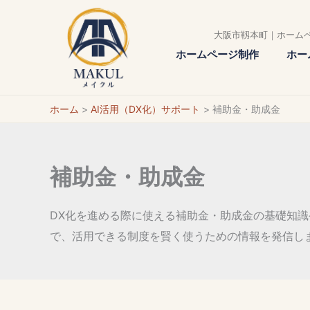
内
容
大阪市靱本町｜ホーム
を
ホームページ制作
ホー
ス
キ
ホーム
AI活用（DX化）サポート
補助金・助成金
ッ
プ
補助金・助成金
DX化を進める際に使える補助金・助成金の基礎知
で、活用できる制度を賢く使うための情報を発信し